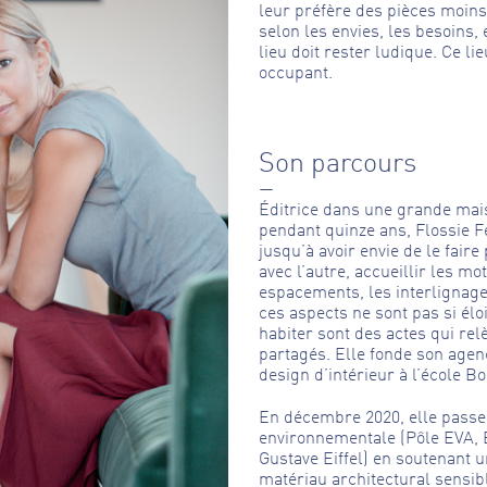
leur préfère des pièces moins
selon les envies, les besoins, 
lieu doit rester ludique. Ce li
occupant.
Son parcours
—
Éditrice dans une grande mai
pendant quinze ans, Flossie Fé
jusqu’à avoir envie de le faire
avec l’autre, accueillir les m
espacements, les interlignage
ces aspects ne sont pas si élo
habiter sont des actes qui relè
partagés. Elle fonde son age
design d’intérieur à l’école Bo
En décembre 2020, elle passe 
environnementale (Pôle EVA, E
Gustave Eiffel) en soutenant
matériau architectural sensibl