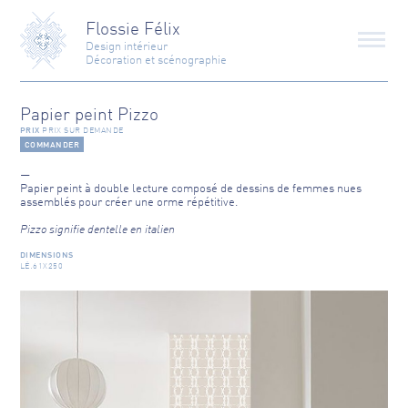
Flossie Félix
Design intérieur
Décoration et scénographie
Projets
Papier peint Pizzo
PRIX
PRIX SUR DEMANDE
Mobilier
COMMANDER
Prestations
Papier peint à double lecture composé de dessins de femmes nues
assemblés pour créer une orme répétitive.
Regards
Pizzo signifie dentelle en italien
DIMENSIONS
À propos
LÉ:61X250
Contact