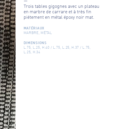
Trois tables gigognes avec un plateau
en marbre de carrare et à très fin
piétement en métal époxy noir mat.
MATÉRIAUX
MARBRE, MÉTAL
DIMENSIONS
L.75, L.25, H.40 / L.75, L.25, H.37 / L.75,
L.25, H.34