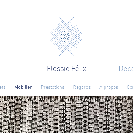
Flossie Félix
Déco
ets
Mobilier
Prestations
Regards
À propos
Co